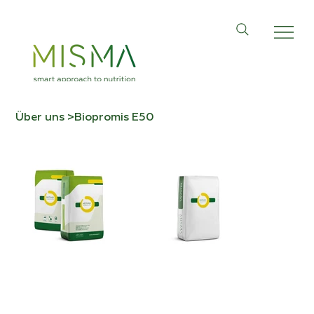
Über uns
>
Biopromis Е50